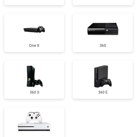
One X
360
360 S
360 E