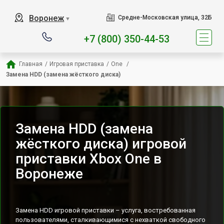
Наш сервисный центр спец
Воронеж
Средне-Московская улица, 32Б
▼
+7 (800) 350-44-53
Главная
/
Игровая приставка
/
One 
/
Замена HDD (замена жёсткого диска)
Замена HDD (замена
жёсткого диска) игровой
приставки Xbox One в
Воронеже
Замена HDD игровой приставки – услуга, востребованная
пользователями, сталкивающимися с нехваткой свободного